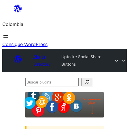
Saltar
al
Colombia
contenido
Consigue WordPress
Plugin
Uptolike Social Share
Directory
Buttons
Buscar
plugins