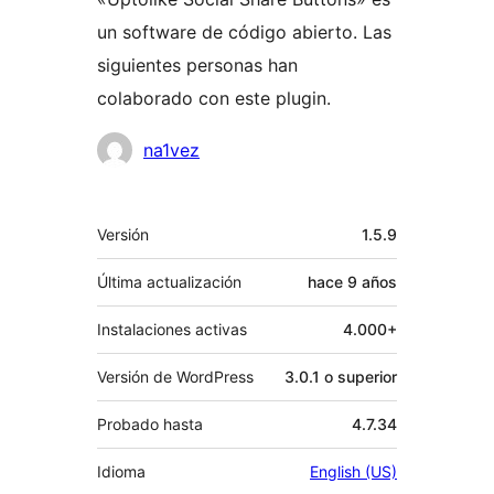
un software de código abierto. Las
siguientes personas han
colaborado con este plugin.
Colaboradores
na1vez
Meta
Versión
1.5.9
Última actualización
hace
9 años
Instalaciones activas
4.000+
Versión de WordPress
3.0.1 o superior
Probado hasta
4.7.34
Idioma
English (US)