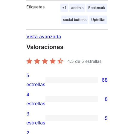
Etiquetas
+1
addthis
Bookmark
social buttons
Uptolike
Vista avanzada
Valoraciones
4.5
de 5 estrellas.
5
68
68
estrellas
valoraciones
4
8
de
8
estrellas
5
valoraciones
3
5
estrellas
de
5
estrellas
4
valoraciones
2