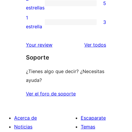
5
estrellas
de
5
estrellas
3
valoraciones
1
3
estrellas
de
3
estrella
2
valoraciones
estrellas
de
los
Your review
Ver todos
1
comentario
Soporte
estrellas
¿Tienes algo que decir? ¿Necesitas
ayuda?
Ver el foro de soporte
Acerca de
Escaparate
Noticias
Temas