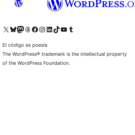
Visita nuestra cuenta de X (anteriormente Twitter)
Visita nuestra cuenta de Bluesky
Visita nuestra cuenta de Mastodon
Visita nuestra cuenta de Threads
Visita nuestra página de Facebook
Visita nuestra cuenta de Instagram
Visita nuestra cuenta de LinkedIn
Visita nuestra cuenta de TikTok
Visita nuestro canal de YouTube
Visita nuestra cuenta de Tumblr
El código es poesía
The WordPress® trademark is the intellectual property
of the WordPress Foundation.