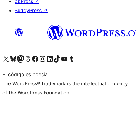
bbPress
↗
BuddyPress
↗
Visita nuestra cuenta de X (anteriormente Twitter)
Visita nuestra cuenta de Bluesky
Visita nuestra cuenta de Mastodon
Visita nuestra cuenta de Threads
Visita nuestra página de Facebook
Visita nuestra cuenta de Instagram
Visita nuestra cuenta de LinkedIn
Visita nuestra cuenta de TikTok
Visita nuestro canal de YouTube
Visita nuestra cuenta de Tumblr
El código es poesía
The WordPress® trademark is the intellectual property
of the WordPress Foundation.