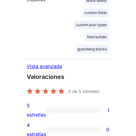
block-editor
custom fields
custom post types
field builder
gutenberg blocks
Vista avanzada
Valoraciones
5
de 5 estrellas.
5
1
1
estrellas
valoración
4
0
de
0
estrellas