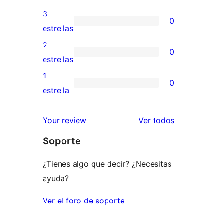
5
valoraciones
3
0
estrellas
de
0
estrellas
4
valoraciones
2
0
estrellas
de
0
estrellas
3
valoraciones
1
0
estrellas
de
0
estrella
2
valoraciones
estrellas
de
los
Your review
Ver todos
1
comentario
Soporte
estrellas
¿Tienes algo que decir? ¿Necesitas
ayuda?
Ver el foro de soporte