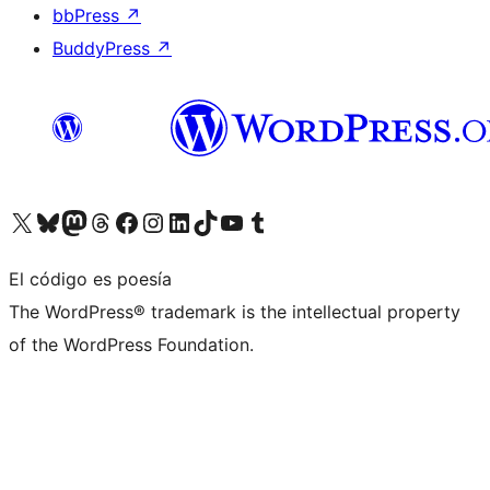
bbPress
↗
BuddyPress
↗
Visita nuestra cuenta de X (anteriormente Twitter)
Visita nuestra cuenta de Bluesky
Visita nuestra cuenta de Mastodon
Visita nuestra cuenta de Threads
Visita nuestra página de Facebook
Visita nuestra cuenta de Instagram
Visita nuestra cuenta de LinkedIn
Visita nuestra cuenta de TikTok
Visita nuestro canal de YouTube
Visita nuestra cuenta de Tumblr
El código es poesía
The WordPress® trademark is the intellectual property
of the WordPress Foundation.