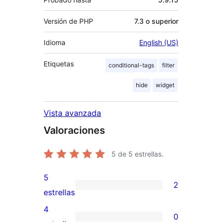
Versión de PHP
7.3 o superior
Idioma
English (US)
Etiquetas
conditional-tags
filter
hide
widget
Vista avanzada
Valoraciones
5
de 5 estrellas.
5
2
2
estrellas
valoraciones
4
0
de