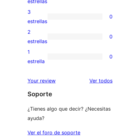
0
estrellas
5
valoraciones
3
0
estrellas
de
0
estrellas
4
valoraciones
2
0
estrellas
de
0
estrellas
3
valoraciones
1
0
estrellas
de
0
estrella
2
valoraciones
estrellas
de
los
Your review
Ver todos
1
comentario
Soporte
estrellas
¿Tienes algo que decir? ¿Necesitas
ayuda?
Ver el foro de soporte