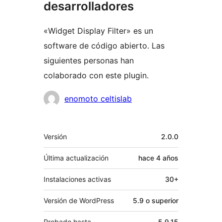
desarrolladores
«Widget Display Filter» es un
software de código abierto. Las
siguientes personas han
colaborado con este plugin.
Colaboradores
enomoto celtislab
Meta
Versión
2.0.0
Última actualización
hace
4 años
Instalaciones activas
30+
Versión de WordPress
5.9 o superior
Probado hasta
5.9.15