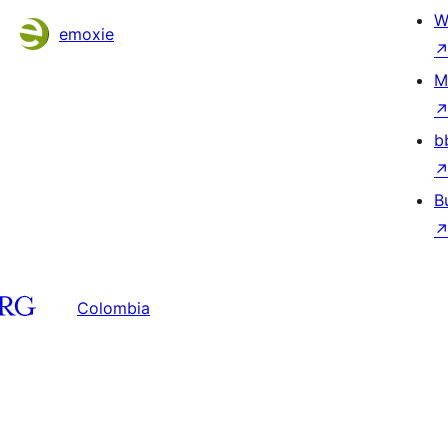
W
emoxie
M
b
B
Colombia