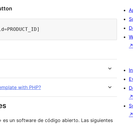
utton
A
S
D
W
I
E
emplate with PHP?
D
es
S
 un software de código abierto. Las siguientes