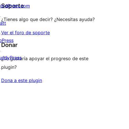
1
comentarios
Soporte
ordPress.com
estrellas
↗
¿Tienes algo que decir? ¿Necesitas ayuda?
att
↗
Ver el foro de soporte
bPress
Donar
↗
uddyPress
¿Te gustaría apoyar el progreso de este
↗
plugin?
Dona a este plugin