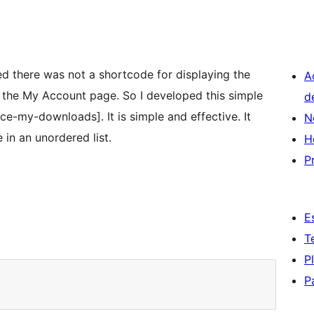
 there was not a shortcode for displaying the
A
age. So I developed this simple
d
 is simple and effective. It
N
 in an unordered list.
H
P
E
T
P
P