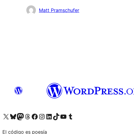
Colaboradores
Matt Pramschufer
Visita nuestra cuenta de X (anteriormente Twitter)
Visita nuestra cuenta de Bluesky
Visita nuestra cuenta de Mastodon
Visita nuestra cuenta de Threads
Visita nuestra página de Facebook
Visita nuestra cuenta de Instagram
Visita nuestra cuenta de LinkedIn
Visita nuestra cuenta de TikTok
Visita nuestro canal de YouTube
Visita nuestra cuenta de Tumblr
El código es poesía