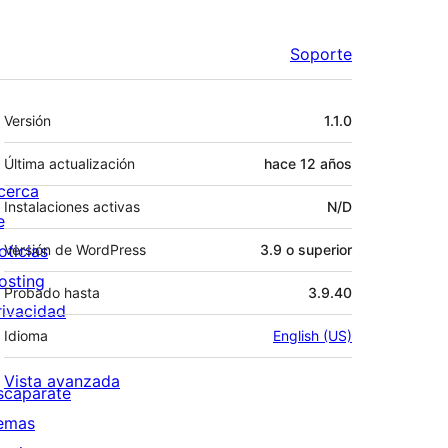
Soporte
Meta
Versión
1.1.0
Última actualización
hace
12 años
cerca
Instalaciones activas
N/D
e
oticias
Versión de WordPress
3.9 o superior
osting
Probado hasta
3.9.40
rivacidad
Idioma
English (US)
Vista avanzada
scaparate
emas