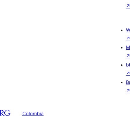
W
M
b
B
Colombia