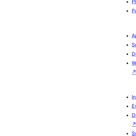
P
P
A
S
D
W
I
E
D
S