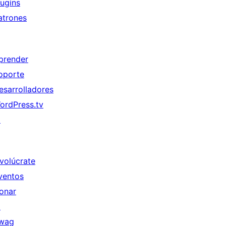
lugins
atrones
prender
oporte
esarrolladores
ordPress.tv
↗
nvolúcrate
ventos
onar
↗
wag