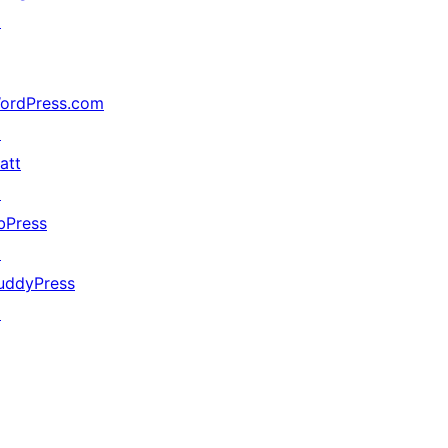
↗
ordPress.com
↗
att
↗
bPress
↗
uddyPress
↗