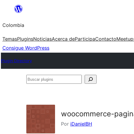
Saltar
al
Colombia
contenido
Temas
Plugins
Noticias
Acerca de
Participa
Contacto
Meetup
Consigue WordPress
Plugin Directory
Buscar
plugins
woocommerce-pagina
Por
iDanielBH