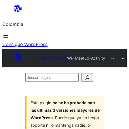
Saltar
al
Colombia
contenido
Consigue WordPress
Plugin Directory
WP-Meetup-Activity
Buscar
plugins
Este plugin
no se ha probado con
las últimas 3 versiones mayores de
WordPress
. Puede que ya no tenga
soporte ni lo mantenga nadie, o