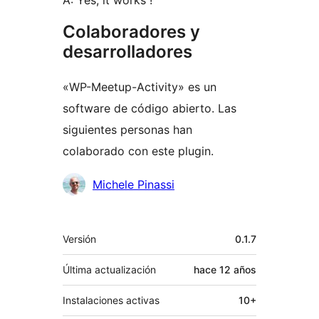
A: Yes, it works !
Colaboradores y
desarrolladores
«WP-Meetup-Activity» es un
software de código abierto. Las
siguientes personas han
colaborado con este plugin.
Colaboradores
Michele Pinassi
Meta
Versión
0.1.7
Última actualización
hace
12 años
Instalaciones activas
10+