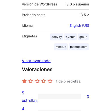
Versión de WordPress
3.0 o superior
Probado hasta
3.5.2
Idioma
English (US)
Etiquetas
activity
events
group
meetup
meetup.com
Vista avanzada
Valoraciones
1
de 5 estrellas.
5
0
0
estrellas
valoraciones
4