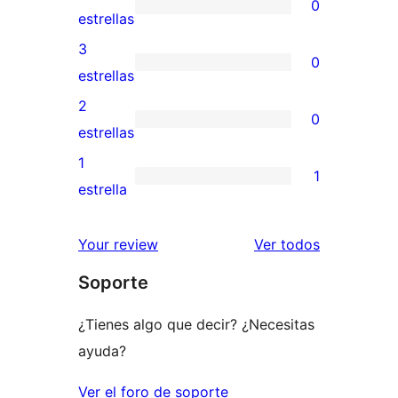
0
de
0
estrellas
5
valoraciones
3
0
estrellas
de
0
estrellas
4
valoraciones
2
0
estrellas
de
0
estrellas
3
valoraciones
1
1
estrellas
de
1
estrella
2
valoración
estrellas
de
los
Your review
Ver todos
1
comentario
Soporte
estrellas
¿Tienes algo que decir? ¿Necesitas
ayuda?
Ver el foro de soporte