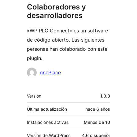
Colaboradores y
desarrolladores
«WP PLC Connect» es un software
de código abierto. Las siguientes
personas han colaborado con este
plugin.
Colaboradores
onePlace
Meta
Versión
1.0.3
Última actualización
hace
6 años
Instalaciones activas
Menos de 10
Versión de WordPress
4.6 o superior