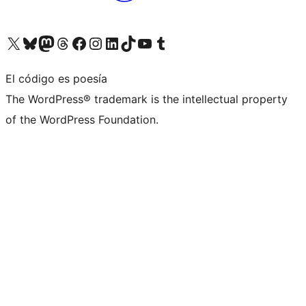
Visita nuestra cuenta de X (anteriormente Twitter)
Visita nuestra cuenta de Bluesky
Visita nuestra cuenta de Mastodon
Visita nuestra cuenta de Threads
Visita nuestra página de Facebook
Visita nuestra cuenta de Instagram
Visita nuestra cuenta de LinkedIn
Visita nuestra cuenta de TikTok
Visita nuestro canal de YouTube
Visita nuestra cuenta de Tumblr
El código es poesía
The WordPress® trademark is the intellectual property
of the WordPress Foundation.