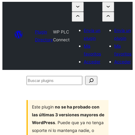
Envía un
Envía un
Plugin
WP PLC
plugin
plugin
Directory
Connect
Mis
Mis
favoritos
favoritos
Acceder
Acceder
Buscar
plugins
Este plugin
no se ha probado con
las últimas 3 versiones mayores de
WordPress
. Puede que ya no tenga
soporte ni lo mantenga nadie, o