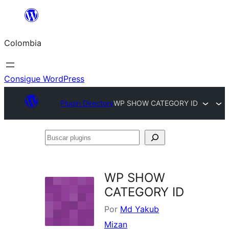
Saltar
al
Colombia
contenido
Consigue WordPress
Plugin Directory
WP SHOW CATEGORY ID
Buscar
plugins
WP SHOW
CATEGORY ID
Por
Md Yakub
Mizan