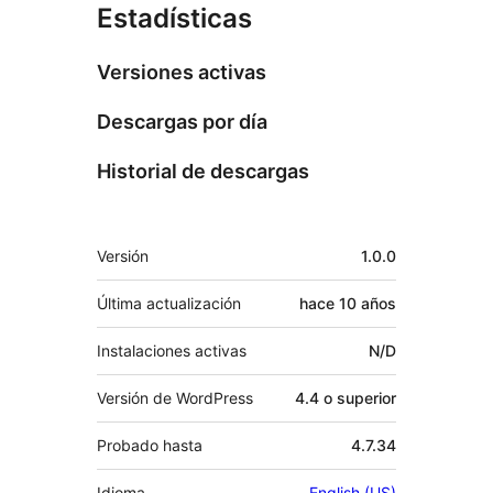
Estadísticas
Versiones activas
Descargas por día
Historial de descargas
Meta
Versión
1.0.0
Última actualización
hace
10 años
Instalaciones activas
N/D
Versión de WordPress
4.4 o superior
Probado hasta
4.7.34
Idioma
English (US)