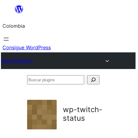
Saltar
al
Colombia
contenido
Consigue WordPress
Plugin Directory
Buscar
plugins
wp-twitch-
status