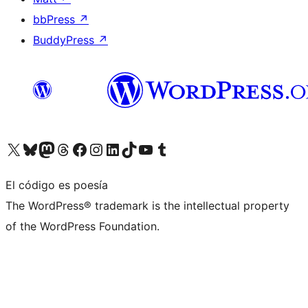
bbPress
↗
BuddyPress
↗
Visita nuestra cuenta de X (anteriormente Twitter)
Visita nuestra cuenta de Bluesky
Visita nuestra cuenta de Mastodon
Visita nuestra cuenta de Threads
Visita nuestra página de Facebook
Visita nuestra cuenta de Instagram
Visita nuestra cuenta de LinkedIn
Visita nuestra cuenta de TikTok
Visita nuestro canal de YouTube
Visita nuestra cuenta de Tumblr
El código es poesía
The WordPress® trademark is the intellectual property
of the WordPress Foundation.