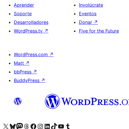
Aprender
Involúcrate
Soporte
Eventos
Desarrolladores
Donar
↗
WordPress.tv
↗
Five for the Future
WordPress.com
↗
Matt
↗
bbPress
↗
BuddyPress
↗
Visita nuestra cuenta de X (anteriormente Twitter)
Visita nuestra cuenta de Bluesky
Visita nuestra cuenta de Mastodon
Visita nuestra cuenta de Threads
Visita nuestra página de Facebook
Visita nuestra cuenta de Instagram
Visita nuestra cuenta de LinkedIn
Visita nuestra cuenta de TikTok
Visita nuestro canal de YouTube
Visita nuestra cuenta de Tumblr