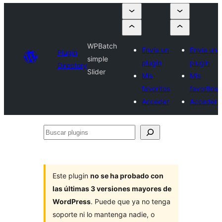
WPBatch
Envía un
Envía un
Plugin
simple
plugin
plugin
Directory
Slider
Mis
Mis
favoritos
favoritos
Acceder
Acceder
Buscar
plugins
Este plugin
no se ha probado con
las últimas 3 versiones mayores de
WordPress
. Puede que ya no tenga
soporte ni lo mantenga nadie, o