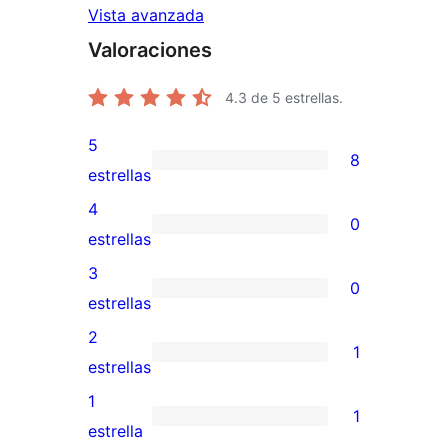
Vista avanzada
Valoraciones
4.3
de 5 estrellas.
5
8
8
estrellas
valoraciones
4
0
de
0
estrellas
5
valoraciones
3
0
estrellas
de
0
estrellas
4
valoraciones
2
1
estrellas
de
1
estrellas
3
valoración
1
1
estrellas
de
1
estrella