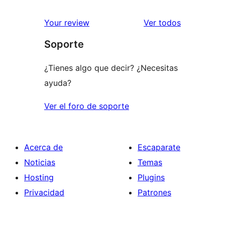
2
valoración
estrellas
de
los
Your review
Ver todos
1
comentario
Soporte
estrellas
¿Tienes algo que decir? ¿Necesitas
ayuda?
Ver el foro de soporte
Acerca de
Escaparate
Noticias
Temas
Hosting
Plugins
Privacidad
Patrones