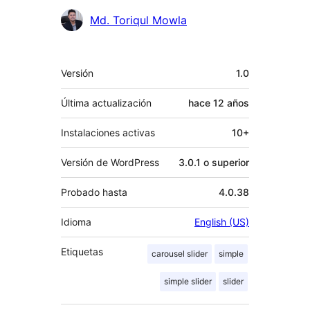
Colaboradores
Md. Toriqul Mowla
Meta
Versión
1.0
Última actualización
hace
12 años
Instalaciones activas
10+
Versión de WordPress
3.0.1 o superior
Probado hasta
4.0.38
Idioma
English (US)
Etiquetas
carousel slider
simple
simple slider
slider