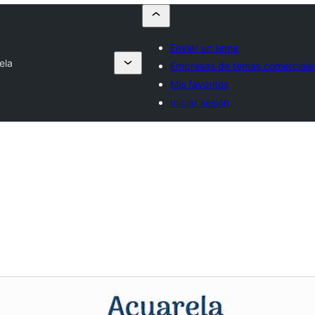
Enviar un tema
ela
Empresas de temas comerciale
Mis favoritos
Iniciar sesión