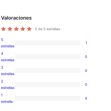
Valoraciones
5
de 5 estrellas.
5
1
1
estrellas
valoración
4
0
de
0
estrellas
5
valoraciones
3
0
estrellas
de
0
estrellas
4
valoraciones
2
0
estrellas
de
0
estrellas
3
valoraciones
1
0
estrellas
de
0
estrella
2
valoraciones