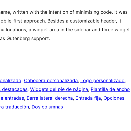
theme, written with the intention of minimising code. It was
obile-first approach. Besides a customizable header, it
nu locations, a widget area in the sidebar and three widget
d has Gutenberg support.
onalizado
, 
Cabecera personalizada
, 
Logo personalizado
, 
 destacadas
, 
Widgets del pie de página
, 
Plantilla de ancho
e entradas
, 
Barra lateral derecha
, 
Entrada fija
, 
Opciones
ra traducción
, 
Dos columnas