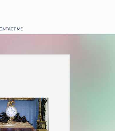
Versión
1.0.5
Última actualización
12 de octubre de 2025
Instalaciones activas
100+
Versión de WordPress
6.2
Versión de PHP
7.2
Página de inicio del tema