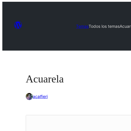
Temas
Todos los temas
Acuar
Acuarela
acalfieri