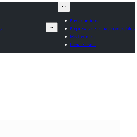
Enviar un tema
s
Empresas de temas comerciales
Mis favoritos
Iniciar sesión
Vista previa
Descargar