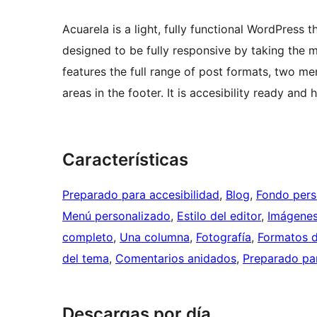
Acuarela is a light, fully functional WordPress 
designed to be fully responsive by taking the m
features the full range of post formats, two me
areas in the footer. It is accesibility ready an
Características
Preparado para accesibilidad
, 
Blog
, 
Fondo pers
Menú personalizado
, 
Estilo del editor
, 
Imágenes
completo
, 
Una columna
, 
Fotografía
, 
Formatos d
del tema
, 
Comentarios anidados
, 
Preparado pa
Descargas por día