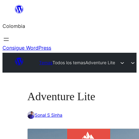
Saltar
al
Colombia
contenido
Consigue WordPress
Temas
Todos los temas
Adventure Lite
Adventure Lite
Sonal S Sinha