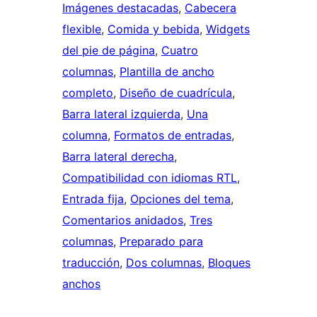
Imágenes destacadas
, 
Cabecera
flexible
, 
Comida y bebida
, 
Widgets
del pie de página
, 
Cuatro
columnas
, 
Plantilla de ancho
completo
, 
Diseño de cuadrícula
, 
Barra lateral izquierda
, 
Una
columna
, 
Formatos de entradas
, 
Barra lateral derecha
, 
Compatibilidad con idiomas RTL
, 
Entrada fija
, 
Opciones del tema
, 
Comentarios anidados
, 
Tres
columnas
, 
Preparado para
traducción
, 
Dos columnas
, 
Bloques
anchos