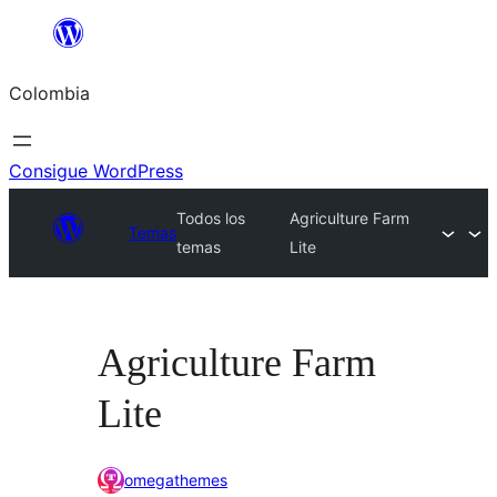
Saltar
al
Colombia
contenido
Consigue WordPress
Todos los
Agriculture Farm
Temas
temas
Lite
Agriculture Farm
Lite
omegathemes