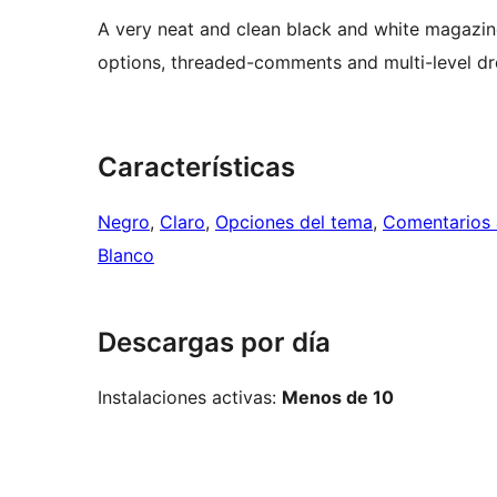
A very neat and clean black and white magazi
options, threaded-comments and multi-level d
Características
Negro
, 
Claro
, 
Opciones del tema
, 
Comentarios 
Blanco
Descargas por día
Instalaciones activas:
Menos de 10