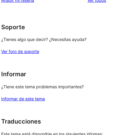
Añadir mi reseña
Ver todos
1
comentarios
estrellas
Soporte
¿Tienes algo que decir? ¿Necesitas ayuda?
Ver foro de soporte
Informar
¿Tiene este tema problemas importantes?
Informar de este tema
Traducciones
Este tema está disponible en los siguientes idiomas: