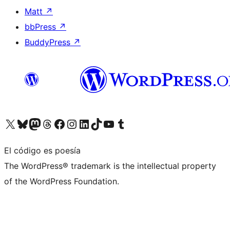
Matt
↗
bbPress
↗
BuddyPress
↗
Visita nuestra cuenta de X (anteriormente Twitter)
Visita nuestra cuenta de Bluesky
Visita nuestra cuenta de Mastodon
Visita nuestra cuenta de Threads
Visita nuestra página de Facebook
Visita nuestra cuenta de Instagram
Visita nuestra cuenta de LinkedIn
Visita nuestra cuenta de TikTok
Visita nuestro canal de YouTube
Visita nuestra cuenta de Tumblr
El código es poesía
The WordPress® trademark is the intellectual property
of the WordPress Foundation.