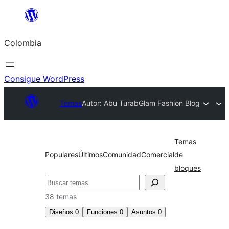
Saltar
al
Colombia
contenido
Consigue WordPress
Temas
Autor: Abu Turab
Glam Fashion Blog
Temas
Populares
Últimos
Comunidad
Comercial
de
bloques
Buscar
38 temas
Diseños
0
Funciones
0
Asuntos
0