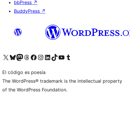
bbPress
↗
BuddyPress
↗
Visita nuestra cuenta de X (anteriormente Twitter)
Visita nuestra cuenta de Bluesky
Visita nuestra cuenta de Mastodon
Visita nuestra cuenta de Threads
Visita nuestra página de Facebook
Visita nuestra cuenta de Instagram
Visita nuestra cuenta de LinkedIn
Visita nuestra cuenta de TikTok
Visita nuestro canal de YouTube
Visita nuestra cuenta de Tumblr
El código es poesía
The WordPress® trademark is the intellectual property
of the WordPress Foundation.