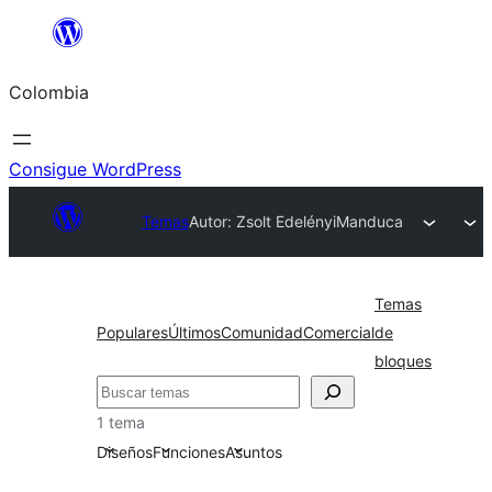
Saltar
al
Colombia
contenido
Consigue WordPress
Temas
Autor: Zsolt Edelényi
Manduca
Temas
Populares
Últimos
Comunidad
Comercial
de
bloques
Buscar
1 tema
Diseños
Funciones
Asuntos