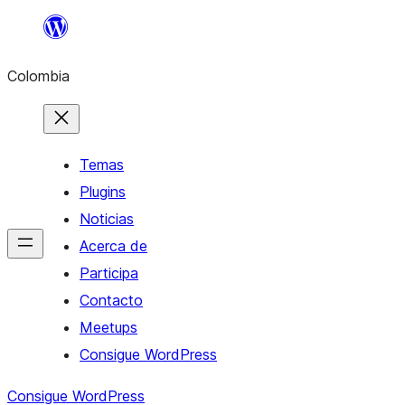
Saltar
al
Colombia
contenido
Temas
Plugins
Noticias
Acerca de
Participa
Contacto
Meetups
Consigue WordPress
Consigue WordPress