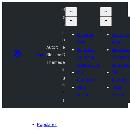
R
e
c
i
Enviar un
Enviar un
p
tema
tema
Autor:
e
Empresas
Empresa
Temas
Blossom
D
de temas
de temas
Themes
e
comerciales
comercia
li
Mis
Mis
g
favoritos
favoritos
h
Iniciar
Iniciar
t
sesión
sesión
s
Populares