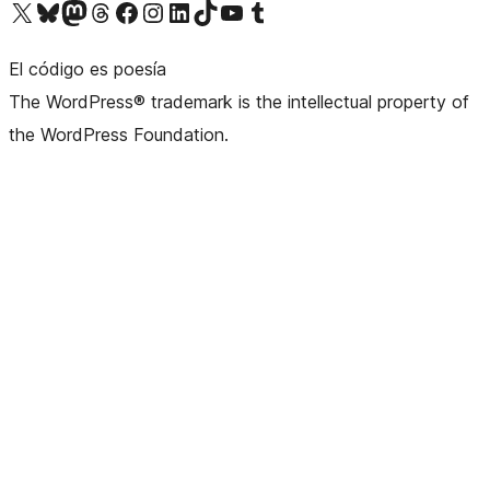
Visita nuestra cuenta de X (anteriormente Twitter)
Visita nuestra cuenta de Bluesky
Visita nuestra cuenta de Mastodon
Visita nuestra cuenta de Threads
Visita nuestra página de Facebook
Visita nuestra cuenta de Instagram
Visita nuestra cuenta de LinkedIn
Visita nuestra cuenta de TikTok
Visita nuestro canal de YouTube
Visita nuestra cuenta de Tumblr
El código es poesía
The WordPress® trademark is the intellectual property of
the WordPress Foundation.