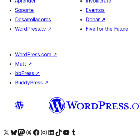
Aprender
Involúcrate
Soporte
Eventos
Desarrolladores
Donar
↗
WordPress.tv
↗
Five for the Future
WordPress.com
↗
Matt
↗
bbPress
↗
BuddyPress
↗
Visita nuestra cuenta de X (anteriormente Twitter)
Visita nuestra cuenta de Bluesky
Visita nuestra cuenta de Mastodon
Visita nuestra cuenta de Threads
Visita nuestra página de Facebook
Visita nuestra cuenta de Instagram
Visita nuestra cuenta de LinkedIn
Visita nuestra cuenta de TikTok
Visita nuestro canal de YouTube
Visita nuestra cuenta de Tumblr