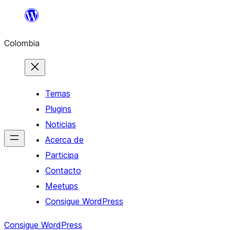
Saltar
al
Colombia
contenido
Temas
Plugins
Noticias
Acerca de
Participa
Contacto
Meetups
Consigue WordPress
Consigue WordPress