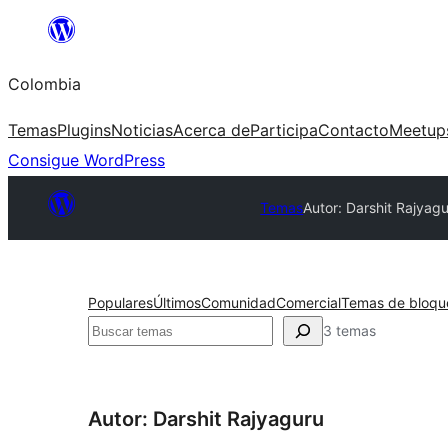
Saltar
al
Colombia
contenido
Temas
Plugins
Noticias
Acerca de
Participa
Contacto
Meetup
Consigue WordPress
Temas
Autor: Darshit Rajyag
Populares
Últimos
Comunidad
Comercial
Temas de bloqu
Buscar
3 temas
Autor: Darshit Rajyaguru