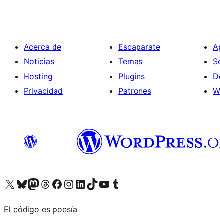
Acerca de
Escaparate
A
Noticias
Temas
S
Hosting
Plugins
D
Privacidad
Patrones
W
Visita nuestra cuenta de X (anteriormente Twitter)
Visita nuestra cuenta de Bluesky
Visita nuestra cuenta de Mastodon
Visita nuestra cuenta de Threads
Visita nuestra página de Facebook
Visita nuestra cuenta de Instagram
Visita nuestra cuenta de LinkedIn
Visita nuestra cuenta de TikTok
Visita nuestro canal de YouTube
Visita nuestra cuenta de Tumblr
El código es poesía