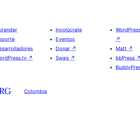
prender
Involúcrate
WordPres
oporte
Eventos
↗
esarrolladores
Donar
↗
Matt
↗
ordPress.tv
↗
Swag
↗
bbPress
BuddyPre
Colombia