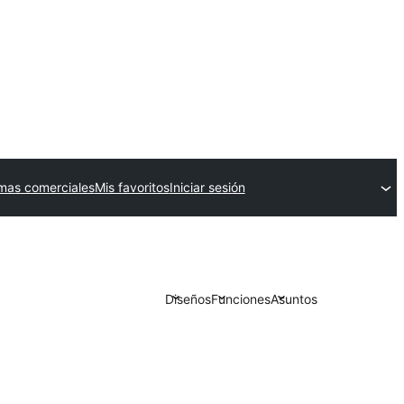
mas comerciales
Mis favoritos
Iniciar sesión
Diseños
Funciones
Asuntos