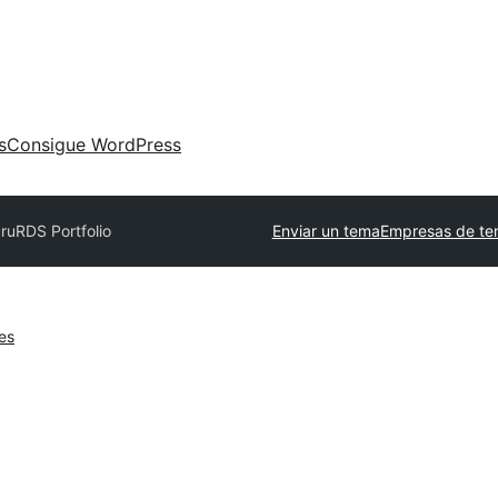
s
Consigue WordPress
uru
RDS Portfolio
Enviar un tema
Empresas de te
es