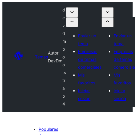
d
e
v
d
Enviar un
Enviar un
m
tema
tema
b
Empresas
Empresas
Autor:
Temas
o
de temas
de temas
DevDm
o
comerciales
comerciale
ts
Mis
Mis
tr
favoritos
favoritos
a
Iniciar
Iniciar
p
sesión
sesión
4
Populares