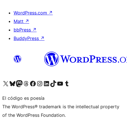
WordPress.com
↗
Matt
↗
bbPress
↗
BuddyPress
↗
Visita nuestra cuenta de X (anteriormente Twitter)
Visita nuestra cuenta de Bluesky
Visita nuestra cuenta de Mastodon
Visita nuestra cuenta de Threads
Visita nuestra página de Facebook
Visita nuestra cuenta de Instagram
Visita nuestra cuenta de LinkedIn
Visita nuestra cuenta de TikTok
Visita nuestro canal de YouTube
Visita nuestra cuenta de Tumblr
El código es poesía
The WordPress® trademark is the intellectual property
of the WordPress Foundation.