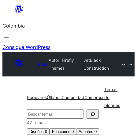
Saltar
al
Colombia
contenido
Consigue WordPress
Autor: Firefly
JetBlack
Temas
Themes
Construction
Temas
Populares
Últimos
Comunidad
Comercial
de
bloques
Buscar
47 temas
Diseños
0
Funciones
0
Asuntos
0