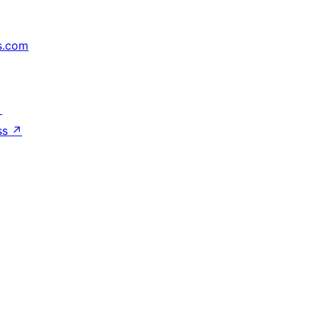
s.com
↗
ss
↗