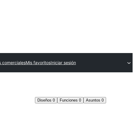
 comerciales
Mis favoritos
Iniciar sesión
Diseños
0
Funciones
0
Asuntos
0