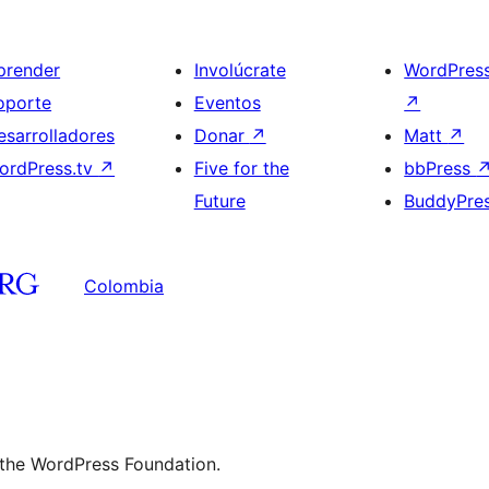
prender
Involúcrate
WordPres
oporte
Eventos
↗
esarrolladores
Donar
↗
Matt
↗
ordPress.tv
↗
Five for the
bbPress
Future
BuddyPre
Colombia
 the WordPress Foundation.