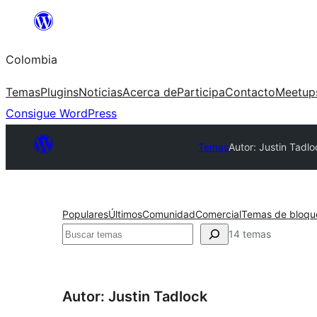
Saltar
al
Colombia
contenido
Temas
Plugins
Noticias
Acerca de
Participa
Contacto
Meetup
Consigue WordPress
Temas
Autor: Justin Tadlo
Populares
Últimos
Comunidad
Comercial
Temas de bloqu
Buscar
14 temas
Autor: Justin Tadlock