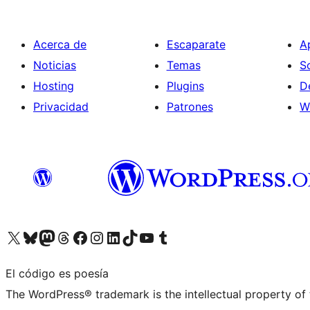
Acerca de
Escaparate
A
Noticias
Temas
S
Hosting
Plugins
D
Privacidad
Patrones
W
Visita nuestra cuenta de X (anteriormente Twitter)
Visita nuestra cuenta de Bluesky
Visita nuestra cuenta de Mastodon
Visita nuestra cuenta de Threads
Visita nuestra página de Facebook
Visita nuestra cuenta de Instagram
Visita nuestra cuenta de LinkedIn
Visita nuestra cuenta de TikTok
Visita nuestro canal de YouTube
Visita nuestra cuenta de Tumblr
El código es poesía
The WordPress® trademark is the intellectual property of