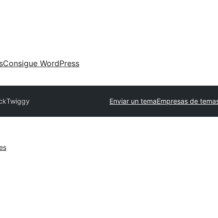
s
Consigue WordPress
ck
Twiggy
Enviar un tema
Empresas de temas
es