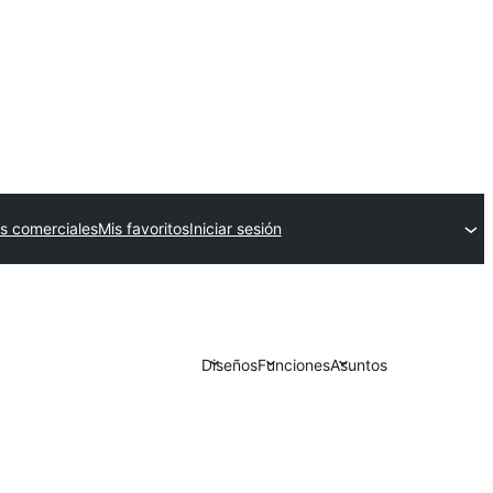
s comerciales
Mis favoritos
Iniciar sesión
Diseños
Funciones
Asuntos