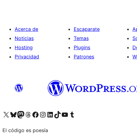
Acerca de
Escaparate
A
Noticias
Temas
S
Hosting
Plugins
D
Privacidad
Patrones
W
Visita nuestra cuenta de X (anteriormente Twitter)
Visita nuestra cuenta de Bluesky
Visita nuestra cuenta de Mastodon
Visita nuestra cuenta de Threads
Visita nuestra página de Facebook
Visita nuestra cuenta de Instagram
Visita nuestra cuenta de LinkedIn
Visita nuestra cuenta de TikTok
Visita nuestro canal de YouTube
Visita nuestra cuenta de Tumblr
El código es poesía