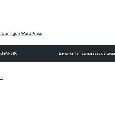
s
Consigue WordPress
shi
WP386
Enviar un tema
Empresas de tema
es