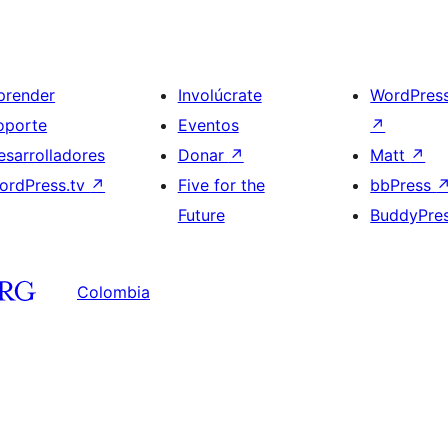
prender
Involúcrate
WordPres
oporte
Eventos
↗
esarrolladores
Donar
↗
Matt
↗
ordPress.tv
↗
Five for the
bbPress
Future
BuddyPre
Colombia