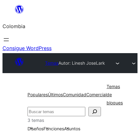
Saltar
al
Colombia
contenido
Consigue WordPress
Temas
Autor: Linesh Jose
Lark
Temas
Populares
Últimos
Comunidad
Comercial
de
bloques
Buscar
3 temas
Diseños
Funciones
Asuntos