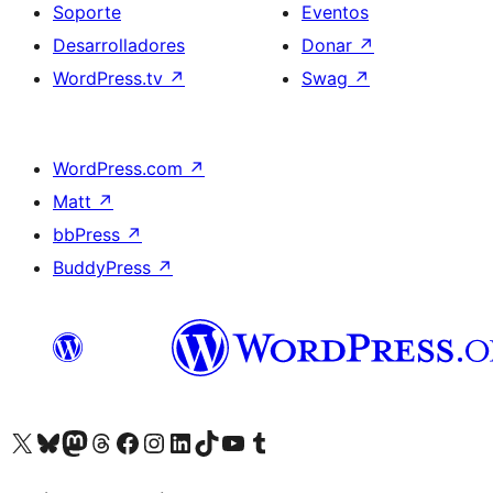
Soporte
Eventos
Desarrolladores
Donar
↗
WordPress.tv
↗
Swag
↗
WordPress.com
↗
Matt
↗
bbPress
↗
BuddyPress
↗
Visita nuestra cuenta de X (anteriormente Twitter)
Visita nuestra cuenta de Bluesky
Visita nuestra cuenta de Mastodon
Visita nuestra cuenta de Threads
Visita nuestra página de Facebook
Visita nuestra cuenta de Instagram
Visita nuestra cuenta de LinkedIn
Visita nuestra cuenta de TikTok
Visita nuestro canal de YouTube
Visita nuestra cuenta de Tumblr