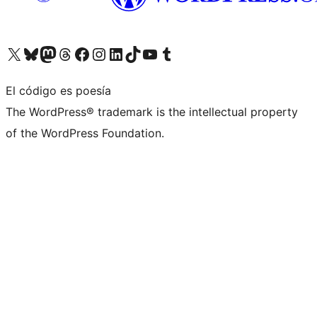
Visita nuestra cuenta de X (anteriormente Twitter)
Visita nuestra cuenta de Bluesky
Visita nuestra cuenta de Mastodon
Visita nuestra cuenta de Threads
Visita nuestra página de Facebook
Visita nuestra cuenta de Instagram
Visita nuestra cuenta de LinkedIn
Visita nuestra cuenta de TikTok
Visita nuestro canal de YouTube
Visita nuestra cuenta de Tumblr
El código es poesía
The WordPress® trademark is the intellectual property
of the WordPress Foundation.