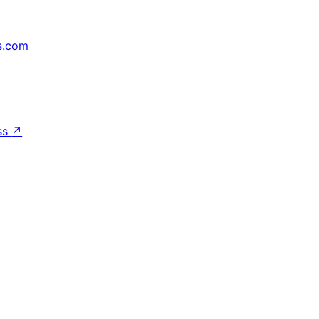
s.com
↗
ss
↗