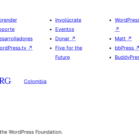
prender
Involúcrate
WordPres
oporte
Eventos
↗
esarrolladores
Donar
↗
Matt
↗
ordPress.tv
↗
Five for the
bbPress
Future
BuddyPre
Colombia
 the WordPress Foundation.