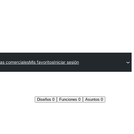
as comerciales
Mis favoritos
Iniciar sesión
Diseños
0
Funciones
0
Asuntos
0