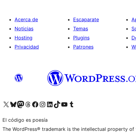
Acerca de
Escaparate
A
Noticias
Temas
S
Hosting
Plugins
D
Privacidad
Patrones
W
Visita nuestra cuenta de X (anteriormente Twitter)
Visita nuestra cuenta de Bluesky
Visita nuestra cuenta de Mastodon
Visita nuestra cuenta de Threads
Visita nuestra página de Facebook
Visita nuestra cuenta de Instagram
Visita nuestra cuenta de LinkedIn
Visita nuestra cuenta de TikTok
Visita nuestro canal de YouTube
Visita nuestra cuenta de Tumblr
El código es poesía
The WordPress® trademark is the intellectual property of