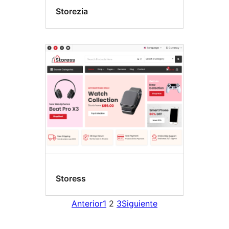
Storezia
Storess
Anterior
1
2
3
Siguiente