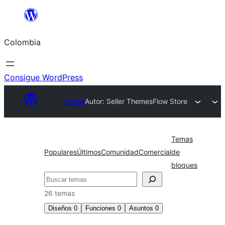
Saltar
al
Colombia
contenido
Consigue WordPress
Temas
Autor: Seller Themes
Flow Store
Temas
Populares
Últimos
Comunidad
Comercial
de
bloques
Buscar
26 temas
Diseños
0
Funciones
0
Asuntos
0