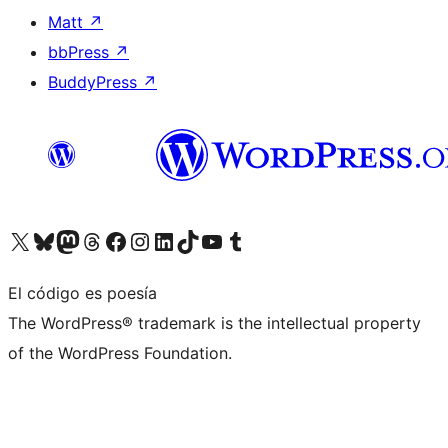
Matt
↗
bbPress
↗
BuddyPress
↗
Visita nuestra cuenta de X (anteriormente Twitter)
Visita nuestra cuenta de Bluesky
Visita nuestra cuenta de Mastodon
Visita nuestra cuenta de Threads
Visita nuestra página de Facebook
Visita nuestra cuenta de Instagram
Visita nuestra cuenta de LinkedIn
Visita nuestra cuenta de TikTok
Visita nuestro canal de YouTube
Visita nuestra cuenta de Tumblr
El código es poesía
The WordPress® trademark is the intellectual property
of the WordPress Foundation.