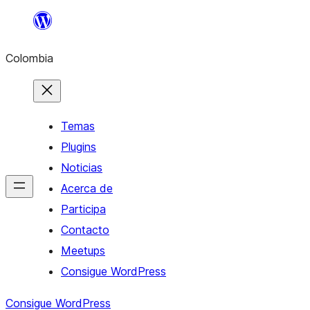
Saltar
al
Colombia
contenido
Temas
Plugins
Noticias
Acerca de
Participa
Contacto
Meetups
Consigue WordPress
Consigue WordPress