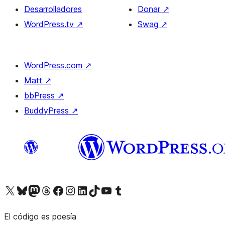
Desarrolladores
Donar
↗
WordPress.tv
↗
Swag
↗
WordPress.com
↗
Matt
↗
bbPress
↗
BuddyPress
↗
Visita nuestra cuenta de X (anteriormente Twitter)
Visita nuestra cuenta de Bluesky
Visita nuestra cuenta de Mastodon
Visita nuestra cuenta de Threads
Visita nuestra página de Facebook
Visita nuestra cuenta de Instagram
Visita nuestra cuenta de LinkedIn
Visita nuestra cuenta de TikTok
Visita nuestro canal de YouTube
Visita nuestra cuenta de Tumblr
El código es poesía