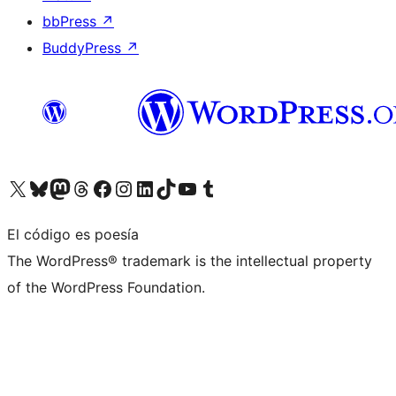
bbPress
↗
BuddyPress
↗
Visita nuestra cuenta de X (anteriormente Twitter)
Visita nuestra cuenta de Bluesky
Visita nuestra cuenta de Mastodon
Visita nuestra cuenta de Threads
Visita nuestra página de Facebook
Visita nuestra cuenta de Instagram
Visita nuestra cuenta de LinkedIn
Visita nuestra cuenta de TikTok
Visita nuestro canal de YouTube
Visita nuestra cuenta de Tumblr
El código es poesía
The WordPress® trademark is the intellectual property
of the WordPress Foundation.