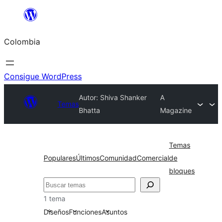
Saltar
al
Colombia
contenido
Consigue WordPress
Autor: Shiva Shanker
A
Temas
Bhatta
Magazine
Temas
Populares
Últimos
Comunidad
Comercial
de
bloques
Buscar
1 tema
Diseños
Funciones
Asuntos