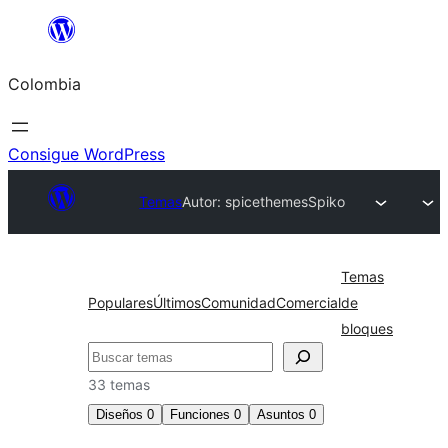
Saltar
al
Colombia
contenido
Consigue WordPress
Temas
Autor: spicethemes
Spiko
Temas
Populares
Últimos
Comunidad
Comercial
de
bloques
Buscar
33 temas
Diseños
0
Funciones
0
Asuntos
0