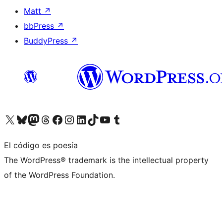
Matt
↗
bbPress
↗
BuddyPress
↗
Visita nuestra cuenta de X (anteriormente Twitter)
Visita nuestra cuenta de Bluesky
Visita nuestra cuenta de Mastodon
Visita nuestra cuenta de Threads
Visita nuestra página de Facebook
Visita nuestra cuenta de Instagram
Visita nuestra cuenta de LinkedIn
Visita nuestra cuenta de TikTok
Visita nuestro canal de YouTube
Visita nuestra cuenta de Tumblr
El código es poesía
The WordPress® trademark is the intellectual property
of the WordPress Foundation.