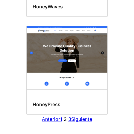
HoneyWaves
HoneyPress
Anterior
1
2
3
Siguiente