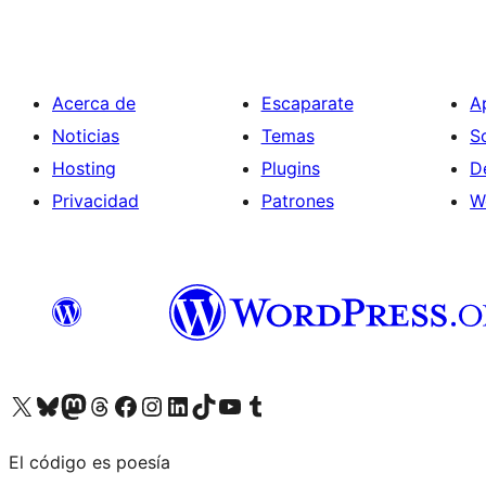
Acerca de
Escaparate
A
Noticias
Temas
S
Hosting
Plugins
D
Privacidad
Patrones
W
Visita nuestra cuenta de X (anteriormente Twitter)
Visita nuestra cuenta de Bluesky
Visita nuestra cuenta de Mastodon
Visita nuestra cuenta de Threads
Visita nuestra página de Facebook
Visita nuestra cuenta de Instagram
Visita nuestra cuenta de LinkedIn
Visita nuestra cuenta de TikTok
Visita nuestro canal de YouTube
Visita nuestra cuenta de Tumblr
El código es poesía