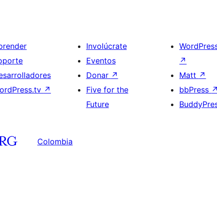
prender
Involúcrate
WordPres
oporte
Eventos
↗
esarrolladores
Donar
↗
Matt
↗
ordPress.tv
↗
Five for the
bbPress
Future
BuddyPre
Colombia