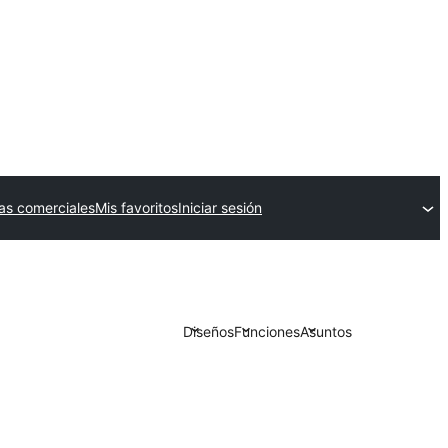
as comerciales
Mis favoritos
Iniciar sesión
Diseños
Funciones
Asuntos