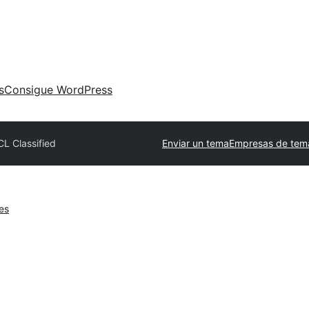
s
Consigue WordPress
CL Classified
Enviar un tema
Empresas de tem
es