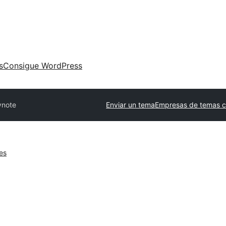
s
Consigue WordPress
note
Enviar un tema
Empresas de temas c
es