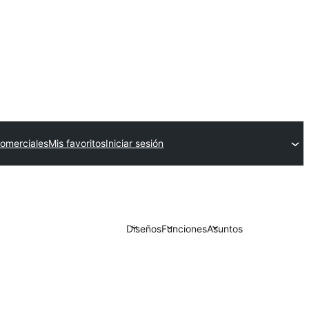
omerciales
Mis favoritos
Iniciar sesión
Diseños
Funciones
Asuntos