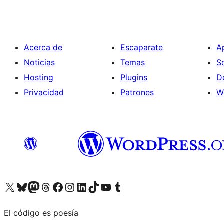
Acerca de
Escaparate
A
Noticias
Temas
S
Hosting
Plugins
D
Privacidad
Patrones
W
Visita nuestra cuenta de X (anteriormente Twitter)
Visita nuestra cuenta de Bluesky
Visita nuestra cuenta de Mastodon
Visita nuestra cuenta de Threads
Visita nuestra página de Facebook
Visita nuestra cuenta de Instagram
Visita nuestra cuenta de LinkedIn
Visita nuestra cuenta de TikTok
Visita nuestro canal de YouTube
Visita nuestra cuenta de Tumblr
El código es poesía