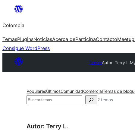
Saltar
al
Colombia
contenido
Temas
Plugins
Noticias
Acerca de
Participa
Contacto
Meetup
Consigue WordPress
Temas
Autor: Terry L.
My
Populares
Últimos
Comunidad
Comercial
Temas de bloqu
Buscar
2 temas
Autor: Terry L.