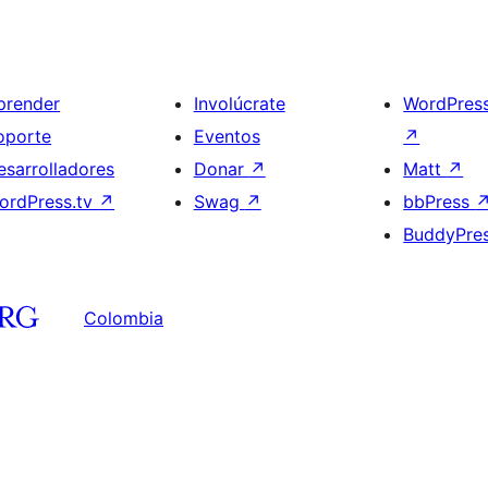
prender
Involúcrate
WordPres
oporte
Eventos
↗
esarrolladores
Donar
↗
Matt
↗
ordPress.tv
↗
Swag
↗
bbPress
BuddyPre
Colombia