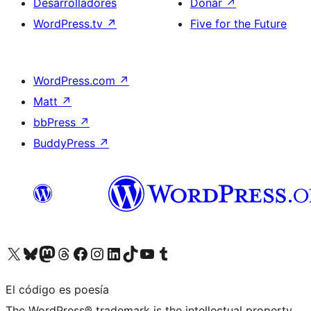
Desarrolladores
Donar
↗
WordPress.tv
↗
Five for the Future
WordPress.com
↗
Matt
↗
bbPress
↗
BuddyPress
↗
Visita nuestra cuenta de X (anteriormente Twitter)
Visita nuestra cuenta de Bluesky
Visita nuestra cuenta de Mastodon
Visita nuestra cuenta de Threads
Visita nuestra página de Facebook
Visita nuestra cuenta de Instagram
Visita nuestra cuenta de LinkedIn
Visita nuestra cuenta de TikTok
Visita nuestro canal de YouTube
Visita nuestra cuenta de Tumblr
El código es poesía
The WordPress® trademark is the intellectual property