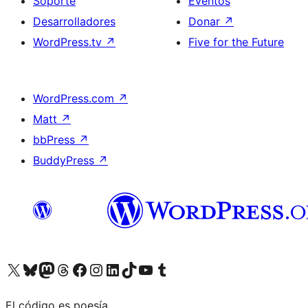
Soporte
Eventos
Desarrolladores
Donar
↗
WordPress.tv
↗
Five for the Future
WordPress.com
↗
Matt
↗
bbPress
↗
BuddyPress
↗
Visita nuestra cuenta de X (anteriormente Twitter)
Visita nuestra cuenta de Bluesky
Visita nuestra cuenta de Mastodon
Visita nuestra cuenta de Threads
Visita nuestra página de Facebook
Visita nuestra cuenta de Instagram
Visita nuestra cuenta de LinkedIn
Visita nuestra cuenta de TikTok
Visita nuestro canal de YouTube
Visita nuestra cuenta de Tumblr
El código es poesía