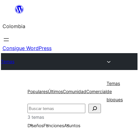
Saltar
al
Colombia
contenido
Consigue WordPress
Temas
Temas
Populares
Últimos
Comunidad
Comercial
de
bloques
Buscar
3 temas
Diseños
Funciones
Asuntos