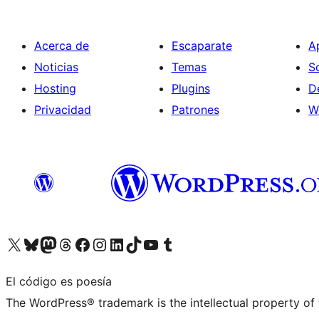
Acerca de
Escaparate
A
Noticias
Temas
S
Hosting
Plugins
D
Privacidad
Patrones
W
Visita nuestra cuenta de X (anteriormente Twitter)
Visita nuestra cuenta de Bluesky
Visita nuestra cuenta de Mastodon
Visita nuestra cuenta de Threads
Visita nuestra página de Facebook
Visita nuestra cuenta de Instagram
Visita nuestra cuenta de LinkedIn
Visita nuestra cuenta de TikTok
Visita nuestro canal de YouTube
Visita nuestra cuenta de Tumblr
El código es poesía
The WordPress® trademark is the intellectual property of