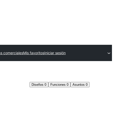
s comerciales
Mis favoritos
Iniciar sesión
Diseños
0
Funciones
0
Asuntos
0