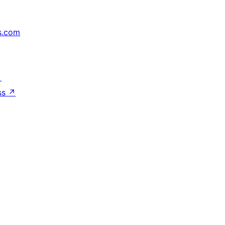
s.com
↗
ss
↗