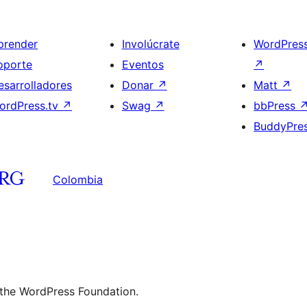
prender
Involúcrate
WordPres
oporte
Eventos
↗
esarrolladores
Donar
↗
Matt
↗
ordPress.tv
↗
Swag
↗
bbPress
BuddyPre
Colombia
 the WordPress Foundation.