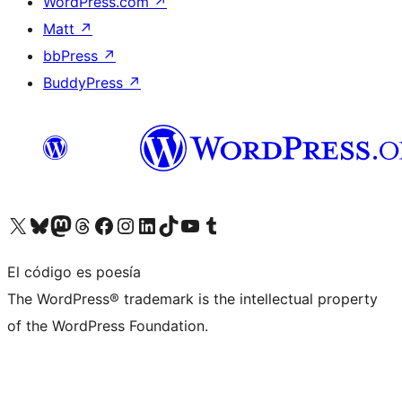
WordPress.com
↗
Matt
↗
bbPress
↗
BuddyPress
↗
Visita nuestra cuenta de X (anteriormente Twitter)
Visita nuestra cuenta de Bluesky
Visita nuestra cuenta de Mastodon
Visita nuestra cuenta de Threads
Visita nuestra página de Facebook
Visita nuestra cuenta de Instagram
Visita nuestra cuenta de LinkedIn
Visita nuestra cuenta de TikTok
Visita nuestro canal de YouTube
Visita nuestra cuenta de Tumblr
El código es poesía
The WordPress® trademark is the intellectual property
of the WordPress Foundation.