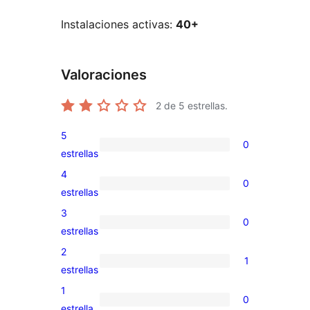
Instalaciones activas:
40+
Valoraciones
2
de 5 estrellas.
5
0
0
estrellas
valoraciones
4
0
de
0
estrellas
5
valoraciones
3
0
estrellas
de
0
estrellas
4
valoraciones
2
1
estrellas
de
1
estrellas
3
valoración
1
0
estrellas
de
0
estrella