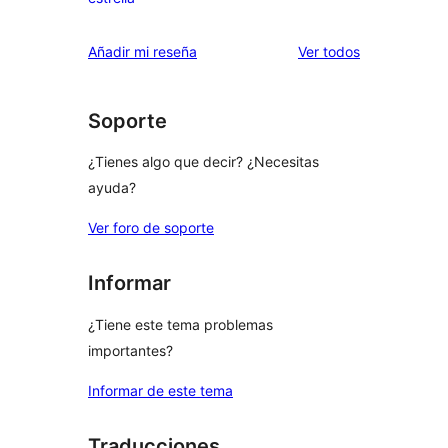
2
valoraciones
estrellas
de
los
Añadir mi reseña
Ver todos
1
comentarios
estrellas
Soporte
¿Tienes algo que decir? ¿Necesitas
ayuda?
Ver foro de soporte
Informar
¿Tiene este tema problemas
importantes?
Informar de este tema
Traducciones