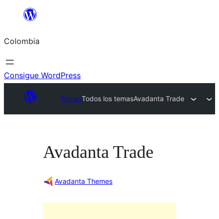
Saltar
al
Colombia
contenido
Consigue WordPress
Temas
Todos los temas
Avadanta Trade
Avadanta Trade
Avadanta Themes