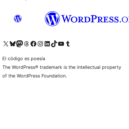
Visita nuestra cuenta de X (anteriormente Twitter)
Visita nuestra cuenta de Bluesky
Visita nuestra cuenta de Mastodon
Visita nuestra cuenta de Threads
Visita nuestra página de Facebook
Visita nuestra cuenta de Instagram
Visita nuestra cuenta de LinkedIn
Visita nuestra cuenta de TikTok
Visita nuestro canal de YouTube
Visita nuestra cuenta de Tumblr
El código es poesía
The WordPress® trademark is the intellectual property
of the WordPress Foundation.