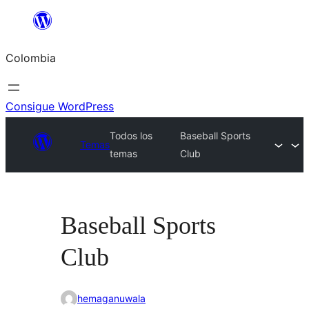
Saltar
al
Colombia
contenido
Consigue WordPress
Todos los
Baseball Sports
Temas
temas
Club
Baseball Sports
Club
hemaganuwala