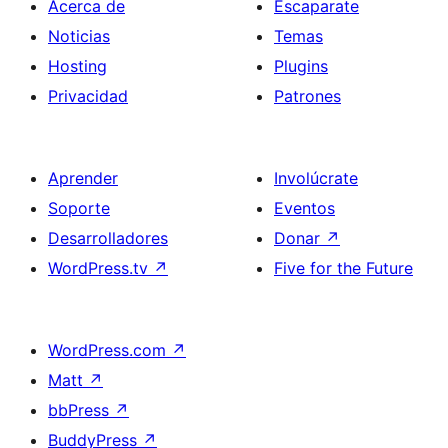
Acerca de
Escaparate
Noticias
Temas
Hosting
Plugins
Privacidad
Patrones
Aprender
Involúcrate
Soporte
Eventos
Desarrolladores
Donar
↗
WordPress.tv
↗
Five for the Future
WordPress.com
↗
Matt
↗
bbPress
↗
BuddyPress
↗