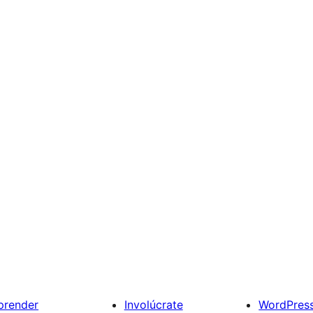
prender
Involúcrate
WordPres