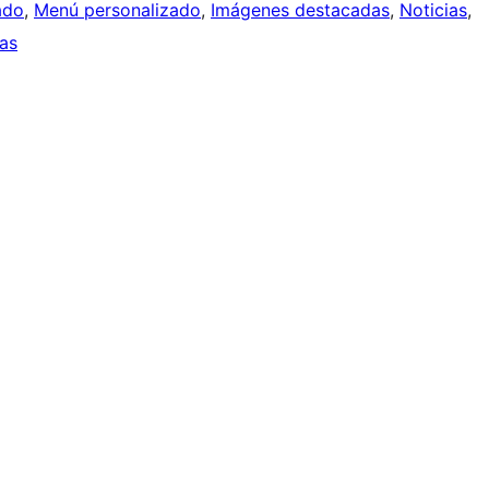
ado
, 
Menú personalizado
, 
Imágenes destacadas
, 
Noticias
, 
as