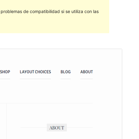
roblemas de compatibilidad si se utiliza con las
Vista previa
Descargar
Versión
1.1.4
Última actualización
16 de abril de 2018
Instalaciones activas
20+
Versión de WordPress
4.5
Página de inicio del tema