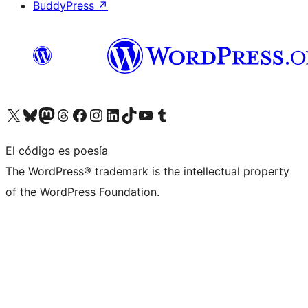
BuddyPress
↗
Visita nuestra cuenta de X (anteriormente Twitter)
Visita nuestra cuenta de Bluesky
Visita nuestra cuenta de Mastodon
Visita nuestra cuenta de Threads
Visita nuestra página de Facebook
Visita nuestra cuenta de Instagram
Visita nuestra cuenta de LinkedIn
Visita nuestra cuenta de TikTok
Visita nuestro canal de YouTube
Visita nuestra cuenta de Tumblr
El código es poesía
The WordPress® trademark is the intellectual property
of the WordPress Foundation.