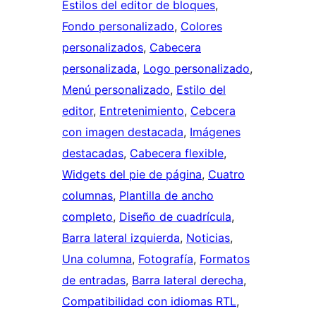
Estilos del editor de bloques
, 
Fondo personalizado
, 
Colores
personalizados
, 
Cabecera
personalizada
, 
Logo personalizado
, 
Menú personalizado
, 
Estilo del
editor
, 
Entretenimiento
, 
Cebcera
con imagen destacada
, 
Imágenes
destacadas
, 
Cabecera flexible
, 
Widgets del pie de página
, 
Cuatro
columnas
, 
Plantilla de ancho
completo
, 
Diseño de cuadrícula
, 
Barra lateral izquierda
, 
Noticias
, 
Una columna
, 
Fotografía
, 
Formatos
de entradas
, 
Barra lateral derecha
, 
Compatibilidad con idiomas RTL
, 