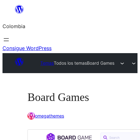
Saltar
al
Colombia
contenido
Consigue WordPress
Temas
Todos los temas
Board Games
Board Games
omegathemes