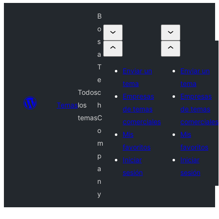
B
o
s
a
T
Enviar un
Enviar un
e
tema
tema
Todos
c
Empresas
Empresas
Temas
los
h
de temas
de temas
temas
C
comerciales
comerciales
o
Mis
Mis
m
favoritos
favoritos
p
Iniciar
Iniciar
a
sesión
sesión
n
y