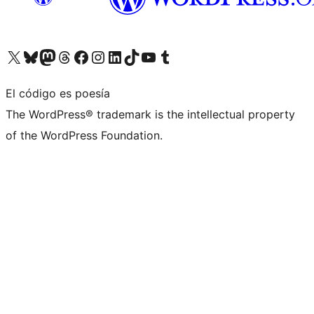
Visita nuestra cuenta de X (anteriormente Twitter)
Visita nuestra cuenta de Bluesky
Visita nuestra cuenta de Mastodon
Visita nuestra cuenta de Threads
Visita nuestra página de Facebook
Visita nuestra cuenta de Instagram
Visita nuestra cuenta de LinkedIn
Visita nuestra cuenta de TikTok
Visita nuestro canal de YouTube
Visita nuestra cuenta de Tumblr
El código es poesía
The WordPress® trademark is the intellectual property
of the WordPress Foundation.