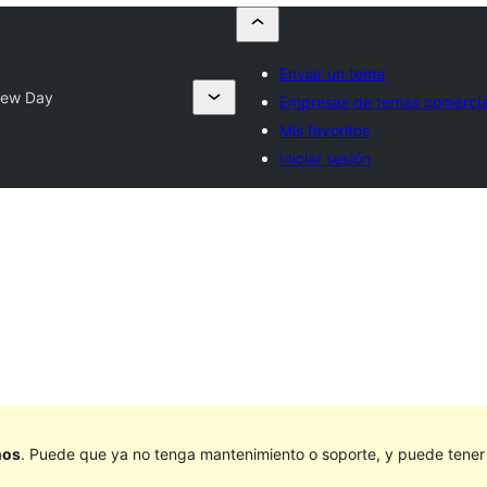
Enviar un tema
New Day
Empresas de temas comercia
Mis favoritos
Iniciar sesión
ños
. Puede que ya no tenga mantenimiento o soporte, y puede tener p