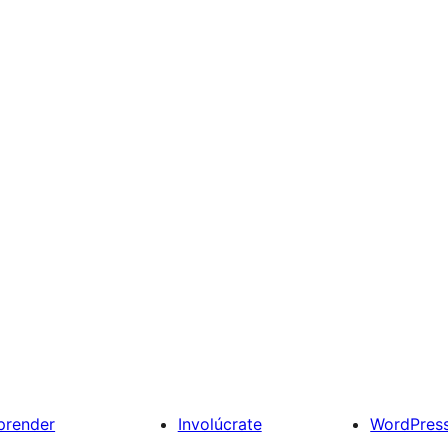
prender
Involúcrate
WordPres