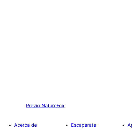
Previo
NatureFox
Acerca de
Escaparate
A