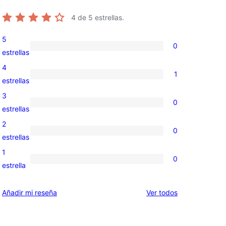
4
de 5 estrellas.
5
0
0
estrellas
valoraciones
4
1
de
1
estrellas
5
valoración
3
0
estrellas
de
0
estrellas
4
valoraciones
2
0
estrellas
de
0
estrellas
3
valoraciones
1
0
estrellas
de
0
estrella
2
valoraciones
estrellas
de
los
Añadir mi reseña
Ver todos
1
comentarios
estrellas