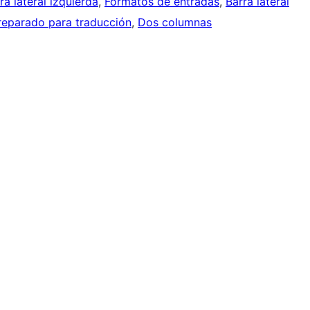
ra lateral izquierda
, 
Formatos de entradas
, 
Barra lateral
reparado para traducción
, 
Dos columnas