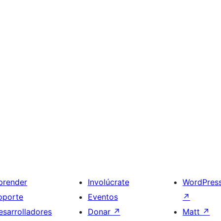
prender
Involúcrate
WordPres
oporte
Eventos
↗
esarrolladores
Donar
↗
Matt
↗