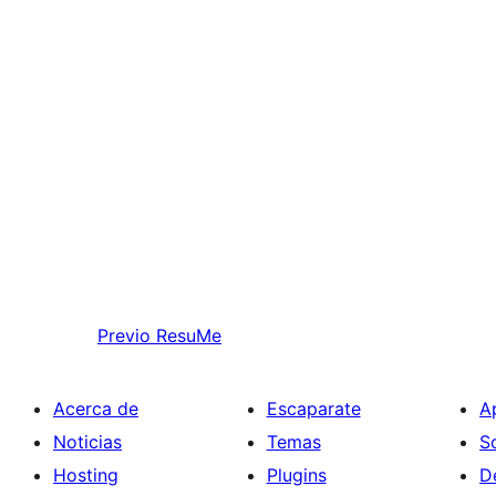
Previo
ResuMe
Acerca de
Escaparate
A
Noticias
Temas
S
Hosting
Plugins
D