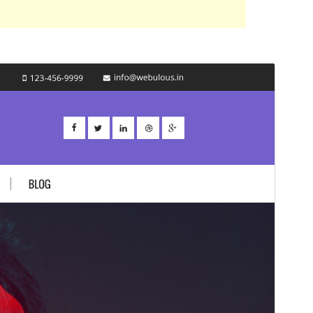
Vista previa
Descargar
Versión
1.2.4
Última actualización
4 de septiembre de 2020
Instalaciones activas
20+
Versión de WordPress
5.0
Versión de PHP
7.0
Página de inicio del tema