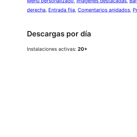
Menú personalizado
, 
Imágenes destacadas
, 
Bar
derecha
, 
Entrada fija
, 
Comentarios anidados
, 
P
Descargas por día
Instalaciones activas:
20+