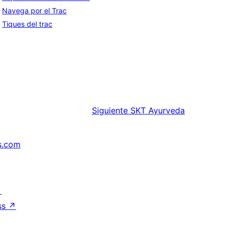
Navega por el Trac
Tiques del trac
Siguiente
SKT Ayurveda
s.com
↗
ss
↗