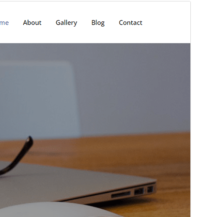
Vista previa
Descargar
Versión
1.8
Última actualización
29 de mayo de 2026
Instalaciones activas
100+
Versión de WordPress
5.1
Versión de PHP
5.6
Página de inicio del tema