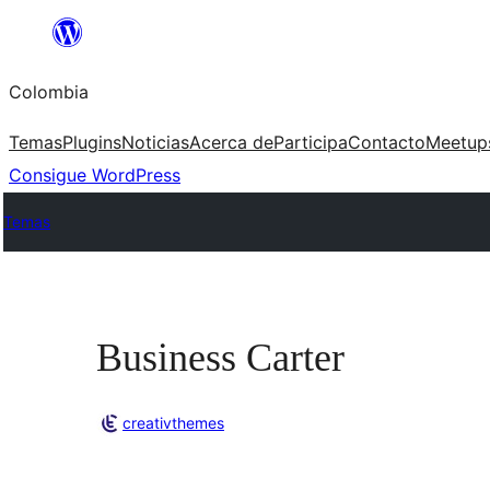
Saltar
al
Colombia
contenido
Temas
Plugins
Noticias
Acerca de
Participa
Contacto
Meetup
Consigue WordPress
Temas
Business Carter
creativthemes