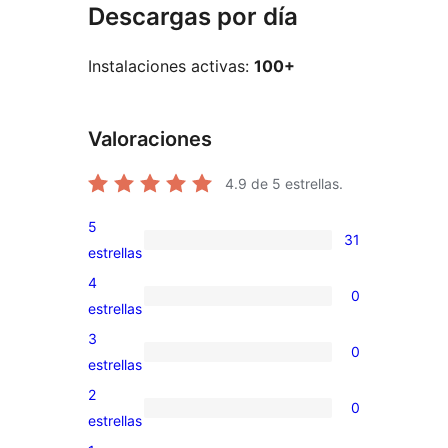
Descargas por día
Instalaciones activas:
100+
Valoraciones
4.9
de 5 estrellas.
5
31
31
estrellas
valoraciones
4
0
de
0
estrellas
5
valoraciones
3
0
estrellas
de
0
estrellas
4
valoraciones
2
0
estrellas
de
0
estrellas
3
valoraciones