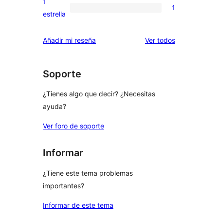
1
1
estrellas
de
1
estrella
2
valoración
estrellas
de
los
Añadir mi reseña
Ver todos
1
comentarios
estrellas
Soporte
¿Tienes algo que decir? ¿Necesitas
ayuda?
Ver foro de soporte
Informar
¿Tiene este tema problemas
importantes?
Informar de este tema