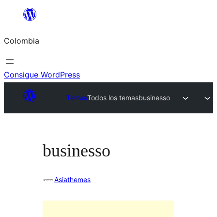
Saltar
al
Colombia
contenido
Consigue WordPress
Temas
Todos los temas
businesso
businesso
Asiathemes