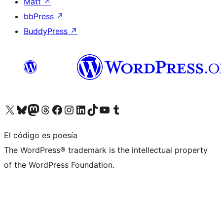
Matt
↗
bbPress
↗
BuddyPress
↗
Visita nuestra cuenta de X (anteriormente Twitter)
Visita nuestra cuenta de Bluesky
Visita nuestra cuenta de Mastodon
Visita nuestra cuenta de Threads
Visita nuestra página de Facebook
Visita nuestra cuenta de Instagram
Visita nuestra cuenta de LinkedIn
Visita nuestra cuenta de TikTok
Visita nuestro canal de YouTube
Visita nuestra cuenta de Tumblr
El código es poesía
The WordPress® trademark is the intellectual property
of the WordPress Foundation.