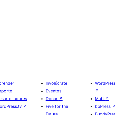
prender
Involúcrate
WordPres
oporte
Eventos
↗
esarrolladores
Donar
↗
Matt
↗
ordPress.tv
↗
Five for the
bbPress
Future
BuddyPre