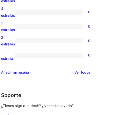
3
estrellas
valoraciones
4
0
de
0
estrellas
, 
5
valoraciones
3
0
estrellas
de
0
estrellas
4
valoraciones
2
0
estrellas
de
0
estrellas
3
valoraciones
1
0
estrellas
de
0
estrella
2
valoraciones
estrellas
de
los
Añadir mi reseña
Ver todos
1
comentarios
estrellas
Soporte
¿Tienes algo que decir? ¿Necesitas ayuda?