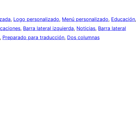
izada
, 
Logo personalizado
, 
Menú personalizado
, 
Educación
caciones
, 
Barra lateral izquierda
, 
Noticias
, 
Barra lateral
, 
Preparado para traducción
, 
Dos columnas