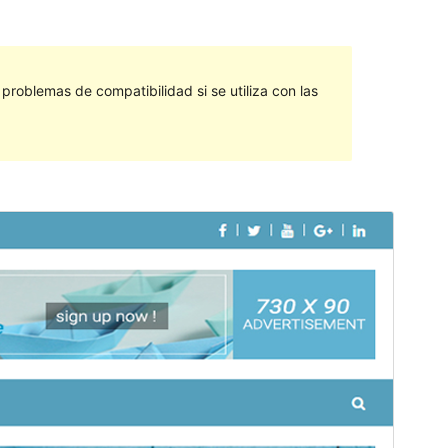
roblemas de compatibilidad si se utiliza con las
Vista previa
Descargar
Versión
1.0.4
Última actualización
4 de mayo de 2018
Instalaciones activas
40+
Página de inicio del tema