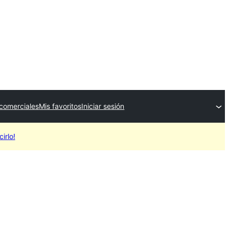
comerciales
Mis favoritos
Iniciar sesión
irlo!