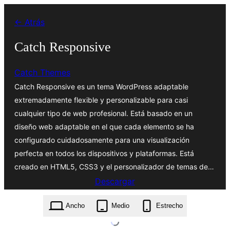
Saltar
← Atrás
al
contenido
Catch Responsive
Catch Themes
Catch Responsive es un tema WordPress adaptable
extremadamente flexible y personalizable para casi
cualquier tipo de web profesional. Está basado en un
diseño web adaptable en el que cada elemento se ha
configurado cuidadosamente para una visualización
perfecta en todos los dispositivos y plataformas. Está
creado en HTML5, CSS3 y el personalizador de temas de…
Descargar
catch-responsive.3.2.1.zip
Ancho
Medio
Estrecho