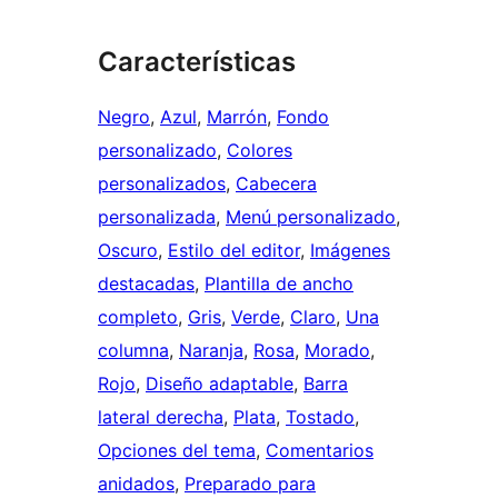
Características
Negro
, 
Azul
, 
Marrón
, 
Fondo
personalizado
, 
Colores
personalizados
, 
Cabecera
personalizada
, 
Menú personalizado
, 
Oscuro
, 
Estilo del editor
, 
Imágenes
destacadas
, 
Plantilla de ancho
completo
, 
Gris
, 
Verde
, 
Claro
, 
Una
columna
, 
Naranja
, 
Rosa
, 
Morado
, 
Rojo
, 
Diseño adaptable
, 
Barra
lateral derecha
, 
Plata
, 
Tostado
, 
Opciones del tema
, 
Comentarios
anidados
, 
Preparado para