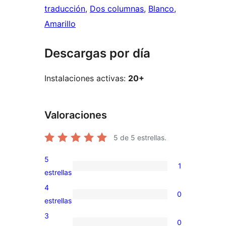
traducción
, 
Dos columnas
, 
Blanco
, 
Amarillo
Descargas por día
Instalaciones activas:
20+
Valoraciones
5
de 5 estrellas.
5
1
1
estrellas
valoración
4
0
de
0
estrellas
5
valoraciones
3
0
estrellas
de