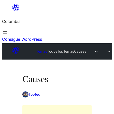
Saltar
al
Colombia
contenido
Consigue WordPress
Temas
Todos los temas
Causes
Causes
Topfed