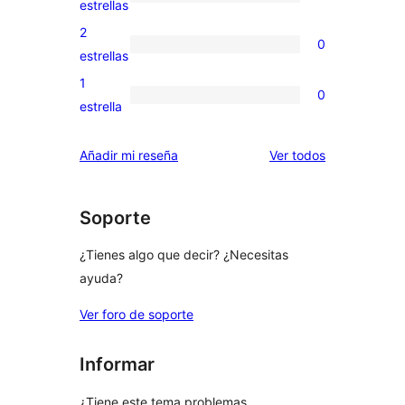
0
estrellas
4
valoraciones
2
0
estrellas
de
0
estrellas
3
valoraciones
1
0
estrellas
de
0
estrella
2
valoraciones
estrellas
de
los
Añadir mi reseña
Ver todos
1
comentarios
estrellas
Soporte
¿Tienes algo que decir? ¿Necesitas
ayuda?
Ver foro de soporte
Informar
¿Tiene este tema problemas