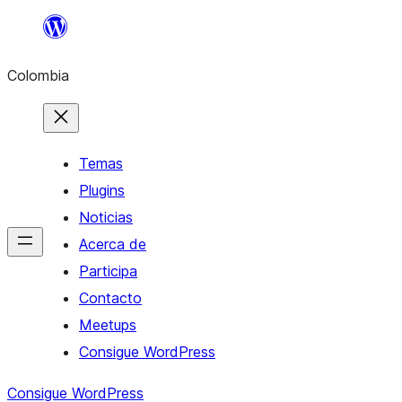
Saltar
al
Colombia
contenido
Temas
Plugins
Noticias
Acerca de
Participa
Contacto
Meetups
Consigue WordPress
Consigue WordPress