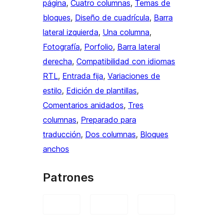
página
, 
Cuatro columnas
, 
Temas de
bloques
, 
Diseño de cuadrícula
, 
Barra
lateral izquierda
, 
Una columna
, 
Fotografía
, 
Porfolio
, 
Barra lateral
derecha
, 
Compatibilidad con idiomas
RTL
, 
Entrada fija
, 
Variaciones de
estilo
, 
Edición de plantillas
, 
Comentarios anidados
, 
Tres
columnas
, 
Preparado para
traducción
, 
Dos columnas
, 
Bloques
anchos
Patrones