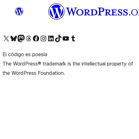
Visita nuestra cuenta de X (anteriormente Twitter)
Visita nuestra cuenta de Bluesky
Visita nuestra cuenta de Mastodon
Visita nuestra cuenta de Threads
Visita nuestra página de Facebook
Visita nuestra cuenta de Instagram
Visita nuestra cuenta de LinkedIn
Visita nuestra cuenta de TikTok
Visita nuestro canal de YouTube
Visita nuestra cuenta de Tumblr
El código es poesía
The WordPress® trademark is the intellectual property of
the WordPress Foundation.