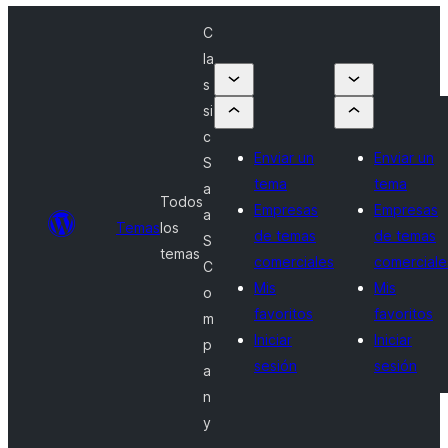
C
la
s
si
c
Enviar un
Enviar un
S
tema
tema
a
Todos
Empresas
Empresas
a
Temas
los
de temas
de temas
S
temas
comerciales
comerciale
C
Mis
Mis
o
favoritos
favoritos
m
Iniciar
Iniciar
p
sesión
sesión
a
n
y