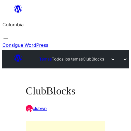
Saltar
al
Colombia
contenido
Consigue WordPress
Temas
Todos los temas
ClubBlocks
ClubBlocks
clubwp