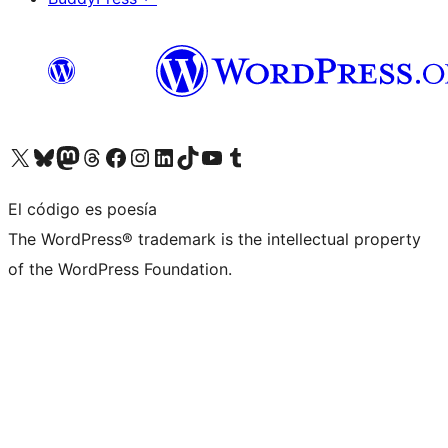
Visita nuestra cuenta de X (anteriormente Twitter)
Visita nuestra cuenta de Bluesky
Visita nuestra cuenta de Mastodon
Visita nuestra cuenta de Threads
Visita nuestra página de Facebook
Visita nuestra cuenta de Instagram
Visita nuestra cuenta de LinkedIn
Visita nuestra cuenta de TikTok
Visita nuestro canal de YouTube
Visita nuestra cuenta de Tumblr
El código es poesía
The WordPress® trademark is the intellectual property
of the WordPress Foundation.