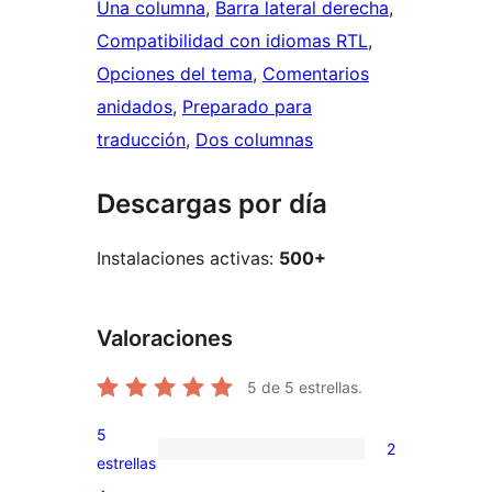
Una columna
, 
Barra lateral derecha
, 
Compatibilidad con idiomas RTL
, 
Opciones del tema
, 
Comentarios
anidados
, 
Preparado para
traducción
, 
Dos columnas
Descargas por día
Instalaciones activas:
500+
Valoraciones
5
de 5 estrellas.
5
2
2
estrellas
valoraciones