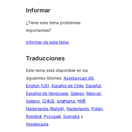
Informar
¿Tiene este tema problemas
importantes?
Informar de este tema
Traducciones
Este tema está disponible en los
siguientes idiomas:
Azərbaycan dili
,
English (US)
,
Español de Chile
,
Español
,
Español de Venezuela
,
Galego
,
Magyar
,
Italiano
,
日本語
,
ພາສາລາວ
,
मराठी
,
Nederlands (België)
,
Nederlands
,
Polski
,
Română
,
Русский
,
Svenska
y
Українська
.