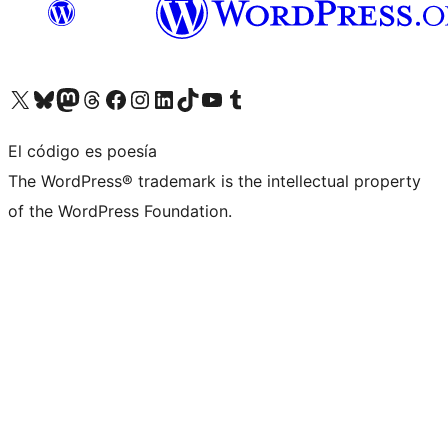
Visita nuestra cuenta de X (anteriormente Twitter)
Visita nuestra cuenta de Bluesky
Visita nuestra cuenta de Mastodon
Visita nuestra cuenta de Threads
Visita nuestra página de Facebook
Visita nuestra cuenta de Instagram
Visita nuestra cuenta de LinkedIn
Visita nuestra cuenta de TikTok
Visita nuestro canal de YouTube
Visita nuestra cuenta de Tumblr
El código es poesía
The WordPress® trademark is the intellectual property
of the WordPress Foundation.