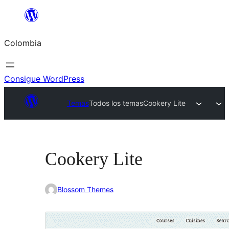
Saltar
al
Colombia
contenido
Consigue WordPress
Temas
Todos los temas
Cookery Lite
Cookery Lite
Blossom Themes