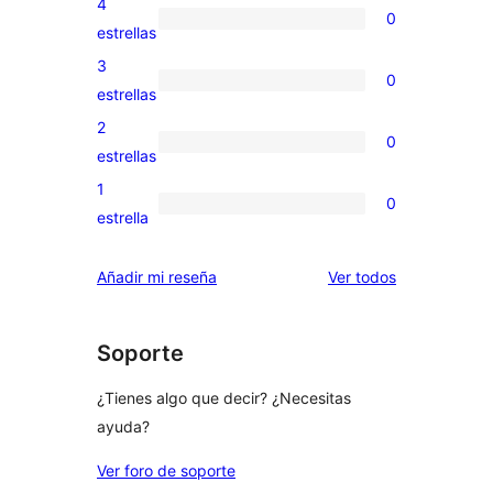
4
0
de
0
estrellas
5
valoraciones
3
0
estrellas
de
0
estrellas
4
valoraciones
2
0
estrellas
de
0
estrellas
3
valoraciones
1
0
estrellas
de
0
estrella
2
valoraciones
estrellas
de
los
Añadir mi reseña
Ver todos
1
comentarios
estrellas
Soporte
¿Tienes algo que decir? ¿Necesitas
ayuda?
Ver foro de soporte